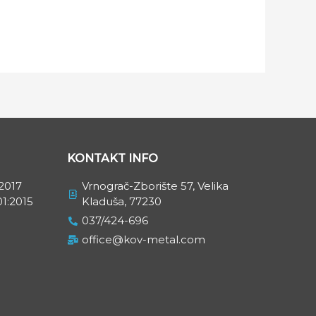
KONTAKT INFO
2017
Vrnograč-Zborište 57, Velika
1:2015
Kladuša, 77230
037/424-696
office@kov-metal.com