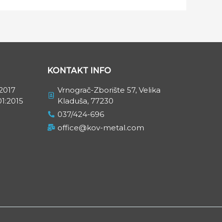
KONTAKT INFO
2017
Vrnograč-Zborište 57, Velika
1:2015
Kladuša, 77230
037/424-696
office@kov-metal.com